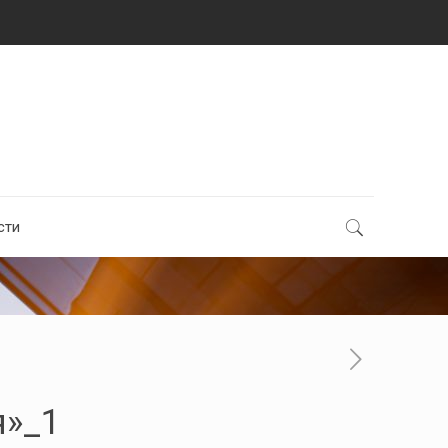
сти
я»_1