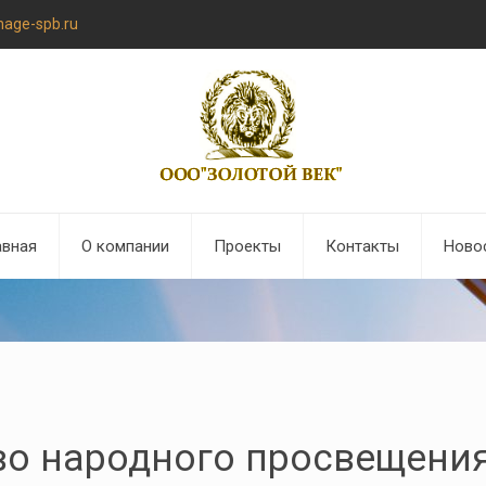
nage-spb.ru
авная
О компании
Проекты
Контакты
Ново
во народного просвещени