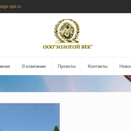
nage-spb.ru
авная
О компании
Проекты
Контакты
Ново