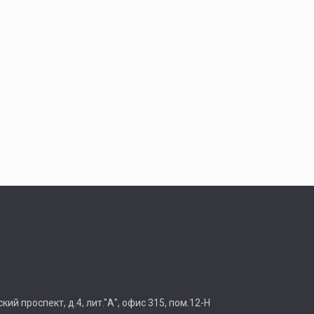
ий проспект, д.4, лит."А", офис 315, пом.12-Н