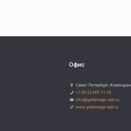
Офис
Санкт-Петербург, Коменданск
+7 (812) 449-11-55
info@goldenage-spb.ru
www.goldenage-spb.ru