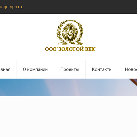
nage-spb.ru
авная
О компании
Проекты
Контакты
Ново